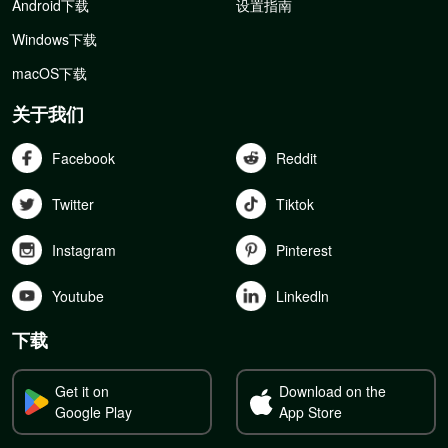
Android下载
设置指南
Windows下载
macOS下载
关于我们
Facebook
Reddit
Twitter
Tiktok
Instagram
Pinterest
Youtube
Linkedln
下载
Get it on
Download on the
Google Play
App Store